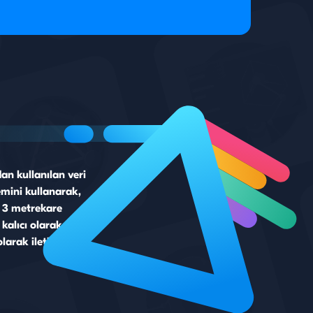
ilendirme yaptığı adresle aynı olan sahte bir IP
ahip sanal bir cihazdaki hesaba yetki verir.
eritabanının tüm içeriği, yetkilendirme verileri de
 üzere Kişisel Hesapta çoğaltılır.
an kullanılan veri
emini kullanarak,
u 3 metrekare
kalıcı olarak
arak iletilir ve