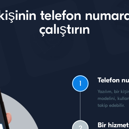
 kişinin telefon numara
çalıştırın
Telefon nu
1
Yazılım, bir kiş
modelini, kulland
takip edebilir.
Bir hizmet
2