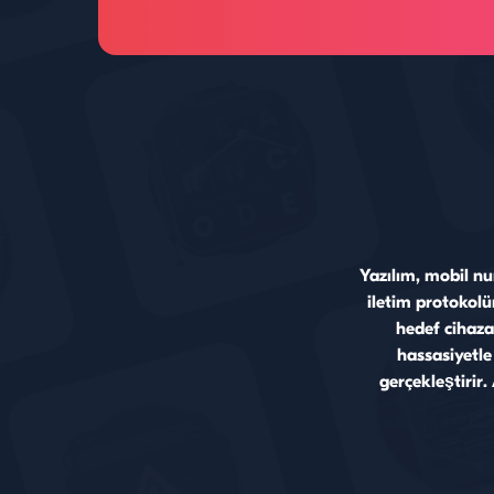
HackMachine web arayüzünde gör
Yazılım, mobil nu
iletim protokolü
hedef cihaza
hassasiyetle
gerçekleştirir.