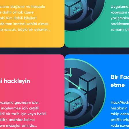
abanına bağlanır ve hesapla
Uygulama,
de dahil olmak üzere
kopyasını 
tüm ilişkili bilgileri
yazışmaları
inde tam kontrol sahibi olmak
hacklemeni
iniz (ancak, böyle bir eylemin
zamanlı ol
itiyle sonuçlanacağını lütfen
aynı anda ö
yazılım ya
bilgilendire
Bir Fa
i hackleyin
etme
azışma geçmişini izler.
HackMachi
ncelenmesi için çeşitli
hesabının 
rli bir tarih için veya belirli
takip edebi
bilir), anahtar kelime
profile er
yeni mesajlar anında
kodu içere