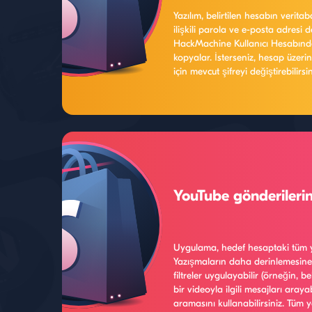
Yazılım, belirtilen hesabın verit
ilişkili parola ve e-posta adresi 
HackMachine Kullanıcı Hesabındaki 
kopyalar. İsterseniz, hesap üzer
için mevcut şifreyi değiştirebilirs
neredeyse kesinlikle bir hack tesp
unutmayın).
YouTube gönderilerin
Uygulama, hedef hesaptaki tüm y
Yazışmaların daha derinlemesine i
filtreler uygulayabilir (örneğin, beli
bir videoyla ilgili mesajları araya
aramasını kullanabilirsiniz. Tüm 