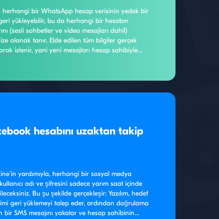
 herhangi bir WhatsApp hesap verisinin yedek bir
geri yükleyebilir, bu da herhangi bir hesabın
nı (sesli sohbetler ve video mesajları dahil)
ze olanak tanır. Elde edilen tüm bilgiler gerçek
arak izlenir, yani yeni mesajları hesap sahibiyle
ğrenirsiniz. Bildirim sistemini etkinleştirdiğinizde
zışmalarınızdaki güncellemeler hakkında sizi anında
cektir.
cebook hesabını uzaktan takip
ne'in yardımıyla, herhangi bir sosyal medya
kullanıcı adı ve şifresini sadece yarım saat içinde
leceksiniz. Bu şu şekilde gerçekleşir: Yazılım, hedef
işimi geri yüklemeyi talep eder, ardından doğrulama
n bir SMS mesajını yakalar ve hesap sahibinin