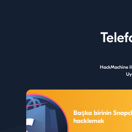
Tele
HackMachine ile
Uy
Başka birinin Snapc
hacklemek