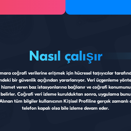
üntülenecektir.
zaten yetk
adresine s
Ardından v
dahil olmak
Nasıl çalışır
mara coğrafi verilerine erişmek için hücresel taşıyıcılar tarafınd
ndeki bir güvenlik açığından yararlanıyor. Veri üçgenleme yönt
 hizmet veren baz istasyonlarına bağlanır ve coğrafi konumun
 belirler. Coğrafi veri izleme kurulduktan sonra, uygulama bunu 
 Alınan tüm bilgiler kullanıcının Kişisel Profiline gerçek zamanlı ol
telefon kapalı olsa bile izleme devam eder.