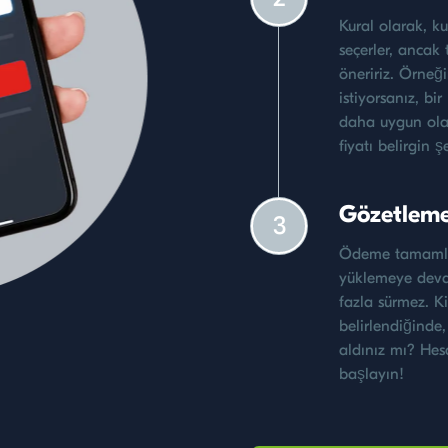
Kural olarak, ku
seçerler, ancak 
öneririz. Örneğ
istiyorsanız, b
daha uygun olac
fiyatı belirgin 
Gözetleme
3
Ödeme tamamla
yüklemeye devam
fazla sürmez. K
belirlendiğinde,
aldınız mı? Hes
başlayın!