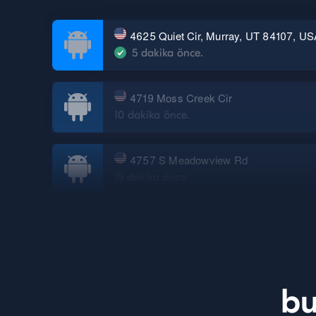
4625 Quiet Cir, Murray, UT 84107, U
5 dakika önce.
4719 Moss Creek Cir
10 dakika önce.
4757 S Meadowview Rd
15 dakika önce.
4719 Moss Creek Cir
bu