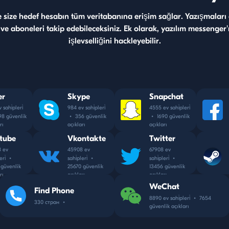
size hedef hesabın tüm veritabanına erişim sağlar. Yazışmaları 
ği ve aboneleri takip edebileceksiniz. Ek olarak, yazılım messenge
işlevselliğini hackleyebilir.
er
Skype
Snapchat
 sahi̇pleri̇
984 ev sahi̇pleri̇
4555 ev sahi̇pleri̇
8 güvenlik
•
356 güvenlik
•
1690 güvenlik
rı
açıkları
açıkları
tube
Vkontakte
Twitter
 ev
45908 ev
67908 ev
eri̇
•
sahi̇pleri̇
•
sahi̇pleri̇
•
 güvenlik
25670 güvenlik
13456 güvenlik
rı
açıkları
açıkları
WeChat
Find Phone
8890 ev sahi̇pleri̇
•
7654
330 стран
•
güvenlik açıkları