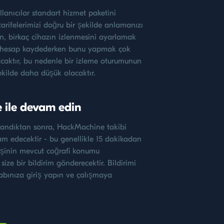
llanıcılar standart hizmet paketini
tarifelerimizi doğru bir şekilde anlamanızı
in, birkaç cihazın izlenmesini ayarlamak
ir hesap kaydederken bunu yapmak çok
aktır, bu nedenle bir izleme oturumunun
şekilde daha düşük olacaktır.
 ile devam edin
ndıktan sonra, HackMachine takibi
 edecektir - bu genellikle 15 dakikadan
işinin mevcut coğrafi konumu
 size bir bildirim gönderecektir. Bildirimi
abınıza giriş yapın ve çalışmaya