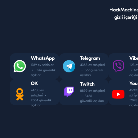
HackMachine 
gizli içeri
WhatsApp
Telegram
Vib
1789 ev sahi̇pleri̇
4353 ev sahi̇pleri̇
1123 ev
•
11567 güvenlik
•
567 güvenlik
•
679
açıkları
açıkları
açıkla
OK
You
Twitch
24788 ev
45998
8899 ev sahi̇pleri̇
sahi̇pleri̇
•
sahi̇pl
•
3456
9004 güvenlik
17098
güvenlik açıkları
açıkları
açıkla