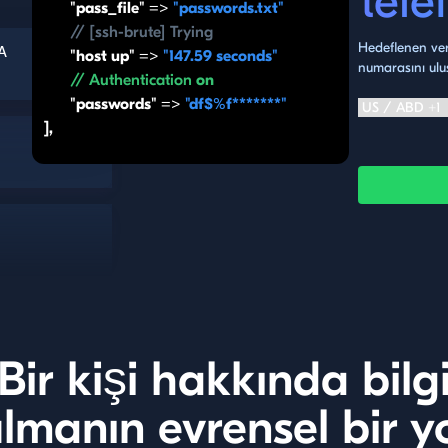
tele
"pass_file" =>
"passwords.txt"
// [ssh-brute] Trying
Hedeflenen ver
SA
"host up" =>
"147.59 seconds"
numarasını ulus
// Authentication
on
"passwords" =>
"df$%f*******"
],
Bir kişi hakkında bilg
lmanın evrensel bir y