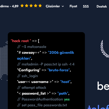
dirme - 4,89
Çözümler
Fiyat
SSS
Destek
"hack root "
=> [
// ~$ msfconsole
"# cowsay++" =>
"2006 güvenlik
açıkları"
,
// msfadmin -P pass.txt ip ssh -t 4
"Configuring" =>
"brute-force"
,
// ssh_login
be
"user=< username >" =>
"host"
,
// attempt attack
"< password_list >" =>
"path"
,
// PasswordAuthentication
yes
// set pass_file passwords.txt