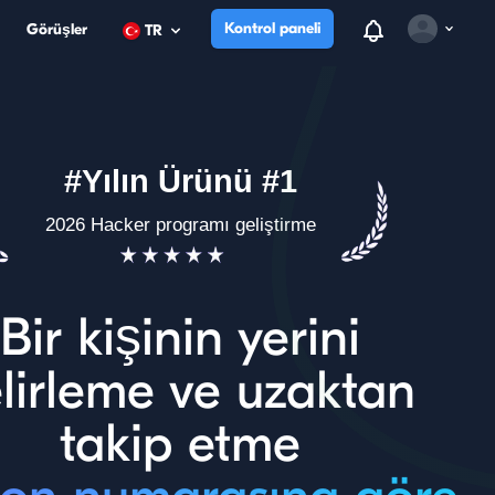
View notificatio
Kontrol paneli
Görüşler
TR
Open user m
#Yılın Ürünü #1
2026 Hacker programı geliştirme
Bir kişinin yerini
lirleme ve uzaktan
takip etme