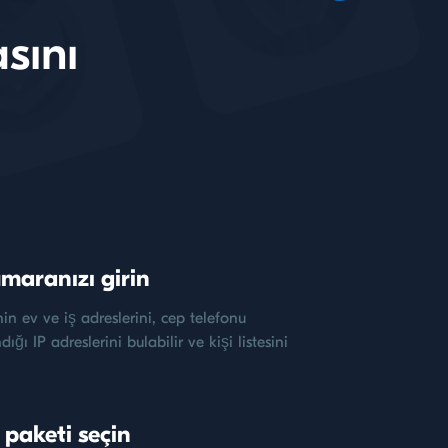
sını
maranızı girin
inin ev ve iş adreslerini, cep telefonu
ığı IP adreslerini bulabilir ve kişi listesini
 paketi seçin