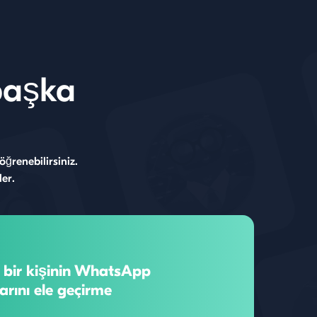
başka
ğrenebilirsiniz.
er.
bir kişinin WhatsApp
arını ele geçirme