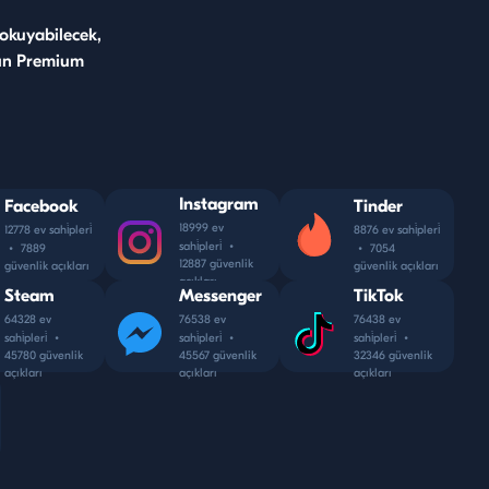
okuyabilecek,
r'ın Premium
Instagram
Facebook
Tinder
18999 ev
12778 ev sahi̇pleri̇
8876 ev sahi̇pleri̇
sahi̇pleri̇
•
•
7889
•
7054
12887 güvenlik
güvenlik açıkları
güvenlik açıkları
açıkları
Steam
Messenger
TikTok
64328 ev
76538 ev
76438 ev
sahi̇pleri̇
•
sahi̇pleri̇
•
sahi̇pleri̇
•
45780 güvenlik
45567 güvenlik
32346 güvenlik
açıkları
açıkları
açıkları