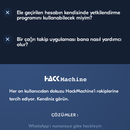
Ele geçirilen hesabın kendisinde yetkilendirme
programını kullanabilecek miyim?
Bir çağrı takip uygulaması bana nasıl yardımcı
olur?
Footer
Her on kullanıcıdan dokuzu HackMachine'i rakiplerine
tercih ediyor. Kendiniz görün.
ÇÖZÜMLER :
WhatsApp'ı numaraya göre hackleyin