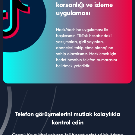
korsanlığı ve izleme
uygulaması
HackMachine uygulaması ile
başkasının TikTok hesabındaki
yazışmaları, gizli yayınları,
aboneleri takip etme olanağına
sahip olacaksınız. Hacklemek için
hedef hesabın telefon numarasını
belirtmek yeterlidir.
Telefon görüşmelerini mutlak kolaylıkla
kontrol edin
Önemli: Kayıt işlevi yalnızca ilgili hizmet paketleri için ödeme